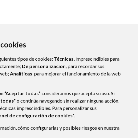
a cookies
guientes tipos de cookies:
Técnicas
, imprescindibles para
ectamente;
De personalización,
para recordar sus
 web;
Analíticas
, para mejorar el funcionamiento de la web
ón
“Aceptar todas”
consideramos que acepta su uso. Si
 todas”
o continúa navegando sin realizar ninguna acción,
técnicas imprescindibles. Para personalizar sus
anel de configuración de cookies”.
E DATOS
ACCESIBILIDAD
POLÍTICA DE COOKIES
mación, cómo configurarlas y posibles riesgos en nuestra
ENLACE EXTERNO A