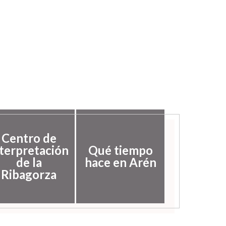
Centro de
nterpretación
Qué tiempo
de la
hace en Arén
Ribagorza