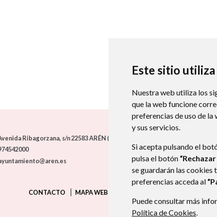
Este sitio utiliz
Nuestra web utiliza los si
que la web funcione corr
preferencias de uso de la
y sus servicios.
venida Ribagorzana, s/n
22583
ARÉN (HUESCA)
- ARAGÓN
(ESPAÑA)
Si acepta pulsando el bot
974542000
pulsa el botón
“Rechazar
ayuntamiento@aren.es
se guardarán las cookies 
preferencias acceda al
“P
CONTACTO
MAPA WEB
AVISO LEGAL
PROTECCIÓN D
Puede consultar más infor
Política de Cookies
.