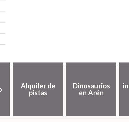
Alquiler de
Dinosaurios
i
o
pistas
en Arén