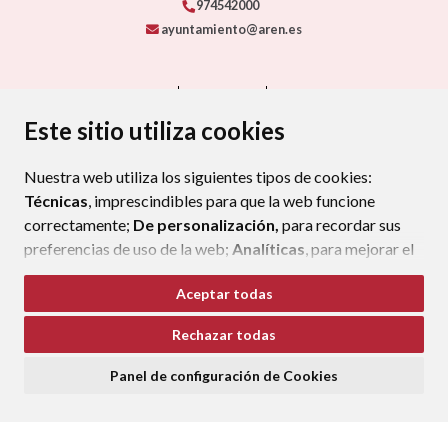
974542000
ayuntamiento@aren.es
CONTACTO
MAPA WEB
AVISO LEGAL
PROTECCIÓN DE DATOS
ACCESIBILIDAD
Este sitio utiliza cookies
POLÍTICA DE COOKIES
Nuestra web utiliza los siguientes tipos de cookies:
ENLAC
Técnicas
, imprescindibles para que la web funcione
correctamente;
De personalización,
para recordar sus
preferencias de uso de la web;
Analíticas
, para mejorar el
funcionamiento de la web y sus servicios.
Aceptar todas
Si acepta pulsando el botón
“Aceptar todas”
Rechazar todas
consideramos que acepta su uso. Si pulsa el botón
“Rechazar todas”
o continúa navegando sin realizar
Panel de configuración de Cookies
ninguna acción, se guardarán las cookies técnicas
imprescindibles. Para personalizar sus preferencias
acceda al
“Panel de configuración de cookies”.