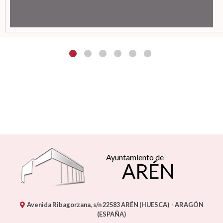
Ayuntamiento de
ARÉN
Avenida Ribagorzana, s/n
22583
ARÉN (HUESCA)
- ARAGÓN
(ESPAÑA)