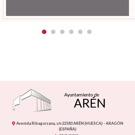
Ayuntamiento de
ARÉN
Avenida Ribagorzana, s/n
22583
ARÉN (HUESCA)
- ARAGÓN
(ESPAÑA)