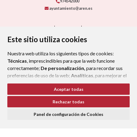
974542000
ayuntamiento@aren.es
CONTACTO
MAPA WEB
AVISO LEGAL
PROTECCIÓN DE DATOS
ACCESIBILIDAD
Este sitio utiliza cookies
POLÍTICA DE COOKIES
Nuestra web utiliza los siguientes tipos de cookies:
ENLAC
Técnicas
, imprescindibles para que la web funcione
correctamente;
De personalización,
para recordar sus
preferencias de uso de la web;
Analíticas
, para mejorar el
funcionamiento de la web y sus servicios.
Aceptar todas
Si acepta pulsando el botón
“Aceptar todas”
Rechazar todas
consideramos que acepta su uso. Si pulsa el botón
“Rechazar todas”
o continúa navegando sin realizar
Panel de configuración de Cookies
ninguna acción, se guardarán las cookies técnicas
imprescindibles. Para personalizar sus preferencias
acceda al
“Panel de configuración de cookies”.