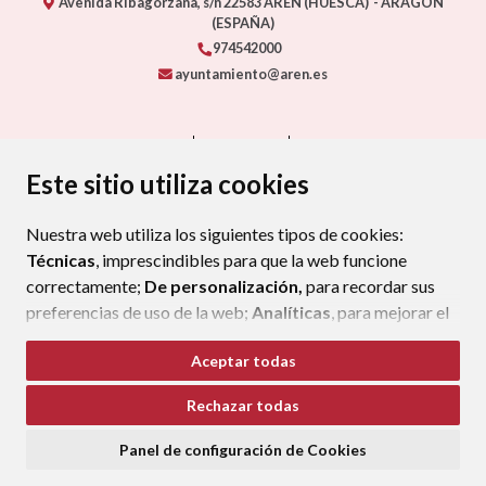
Avenida Ribagorzana, s/n
22583
ARÉN (HUESCA)
- ARAGÓN
(ESPAÑA)
974542000
ayuntamiento@aren.es
CONTACTO
MAPA WEB
AVISO LEGAL
PROTECCIÓN DE DATOS
ACCESIBILIDAD
Este sitio utiliza cookies
POLÍTICA DE COOKIES
Nuestra web utiliza los siguientes tipos de cookies:
ENLAC
Técnicas
, imprescindibles para que la web funcione
correctamente;
De personalización,
para recordar sus
preferencias de uso de la web;
Analíticas
, para mejorar el
funcionamiento de la web y sus servicios.
Aceptar todas
Si acepta pulsando el botón
“Aceptar todas”
Rechazar todas
consideramos que acepta su uso. Si pulsa el botón
“Rechazar todas”
o continúa navegando sin realizar
Panel de configuración de Cookies
ninguna acción, se guardarán las cookies técnicas
imprescindibles. Para personalizar sus preferencias