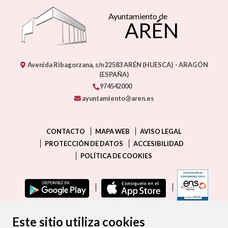
Ayuntamiento de
ARÉN
Avenida Ribagorzana, s/n
22583
ARÉN (HUESCA)
- ARAGÓN
(ESPAÑA)
974542000
ayuntamiento@aren.es
CONTACTO
MAPA WEB
AVISO LEGAL
PROTECCIÓN DE DATOS
ACCESIBILIDAD
POLÍTICA DE COOKIES
ENLAC
Este sitio utiliza cookies