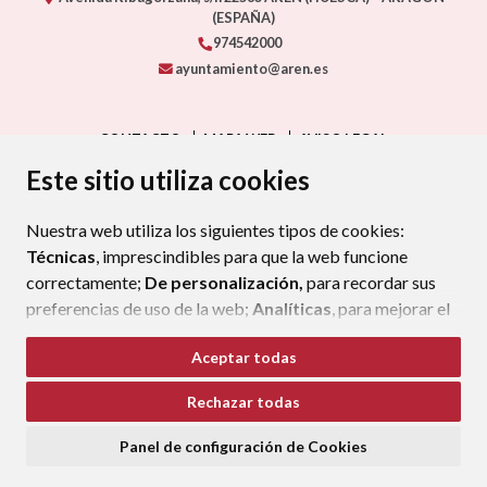
(ESPAÑA)
974542000
ayuntamiento@aren.es
CONTACTO
MAPA WEB
AVISO LEGAL
PROTECCIÓN DE DATOS
ACCESIBILIDAD
Este sitio utiliza cookies
POLÍTICA DE COOKIES
Nuestra web utiliza los siguientes tipos de cookies:
ENLAC
Técnicas
, imprescindibles para que la web funcione
correctamente;
De personalización,
para recordar sus
preferencias de uso de la web;
Analíticas
, para mejorar el
funcionamiento de la web y sus servicios.
Aceptar todas
Si acepta pulsando el botón
“Aceptar todas”
Rechazar todas
consideramos que acepta su uso. Si pulsa el botón
“Rechazar todas”
o continúa navegando sin realizar
Panel de configuración de Cookies
ninguna acción, se guardarán las cookies técnicas
imprescindibles. Para personalizar sus preferencias