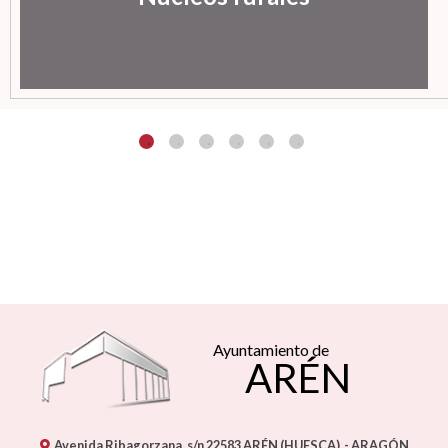
Ayuntamiento de
ARÉN
Avenida Ribagorzana, s/n
22583
ARÉN (HUESCA)
- ARAGÓN